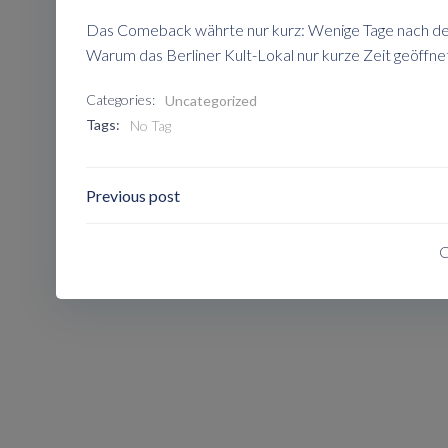
Das Comeback währte nur kurz: Wenige Tage nach der
Warum das Berliner Kult-Lokal nur kurze Zeit geöffnet
Categories:
Uncategorized
Tags:
No Tag
Post
Previous post
Navigation
C