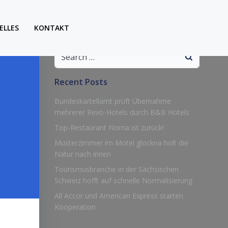
ELLES
KONTAKT
Search
for:
Recent Posts
Bundeskartellamt prüft Übernahme
mehrerer Revo-Hotels durch B&B Hotels
Top-Restaurant Noma ist zurück!
Musterzimmer im Motel glockna holt die
Natur nach innen
Tourismusbranche in der Sächsischen
Schweiz hofft auf schnelle Normalisierung
All Accor und American Express starten
Kooperation