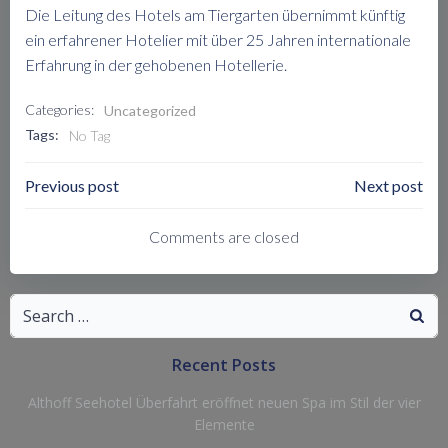
Die Leitung des Hotels am Tiergarten übernimmt künftig
ein erfahrener Hotelier mit über 25 Jahren internationale
Erfahrung in der gehobenen Hotellerie.
Categories:
Uncategorized
Tags:
No Tag
Post
Post
Previous post
Next post
Navigation
Navigation
Comments are closed
Search
for:
Recent Posts
Althoff Seehotel Überfahrt eröffnet neuen Spa im Stil der vier
Elemente