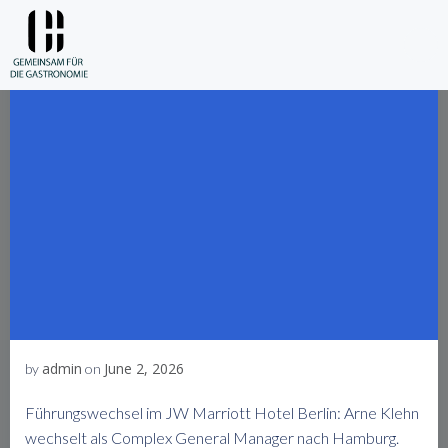
Skip
to
content
admin
June 2, 2026
by
on
Führungswechsel im JW Marriott Hotel Berlin: Arne Klehn
wechselt als Complex General Manager nach Hamburg.