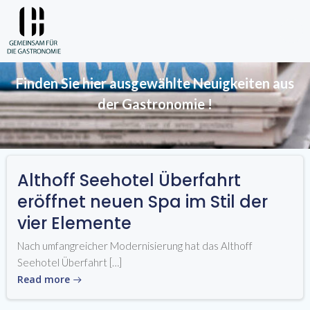
Skip
to
Aktuelles
content
Finden Sie hier ausgewählte Neuigkeiten aus
der
Gastronomie
!
Althoff Seehotel Überfahrt
eröffnet neuen Spa im Stil der
vier Elemente
Nach umfangreicher Modernisierung hat das Althoff
Seehotel Überfahrt […]
Read more