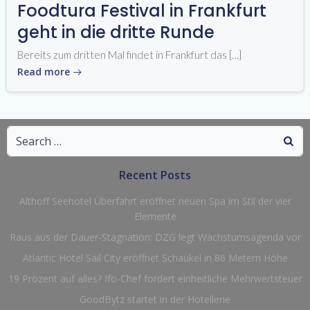
Foodtura Festival in Frankfurt
geht in die dritte Runde
Bereits zum dritten Mal findet in Frankfurt das […]
Read more
Search
for:
Recent Posts
Althoff Seehotel Überfahrt eröffnet neuen Spa im Stil der vier
Elemente
Raus aus der Dauer-Stagnation: DZG legt Wachstumsagenda vor
Atlantic Hotel Sail City eröffnet Schaukel in 86 Metern Höhe
19 Prozent auf alles? Ifo-Chef fordert einheitliche Mehrwertsteuer
GoodBytz startet in der Hotellerie