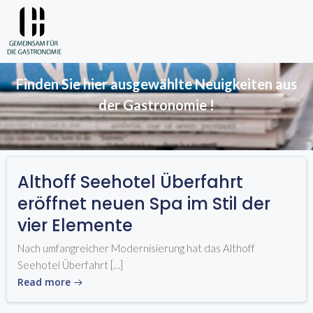
Skip
to
Aktuelles
content
Finden Sie hier ausgewählte Neuigkeiten aus
der
Gastronomie
!
Althoff Seehotel Überfahrt
eröffnet neuen Spa im Stil der
vier Elemente
Nach umfangreicher Modernisierung hat das Althoff
Seehotel Überfahrt […]
Read more