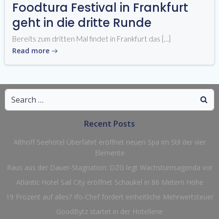
Foodtura Festival in Frankfurt
geht in die dritte Runde
Bereits zum dritten Mal findet in Frankfurt das […]
Read more
Search
for:
Recent Posts
Althoff Seehotel Überfahrt eröffnet neuen Spa im Stil der vier
Elemente
Raus aus der Dauer-Stagnation: DZG legt Wachstumsagenda vor
Atlantic Hotel Sail City eröffnet Schaukel in 86 Metern Höhe
19 Prozent auf alles? Ifo-Chef fordert einheitliche Mehrwertsteuer
GoodBytz startet in der Hotellerie