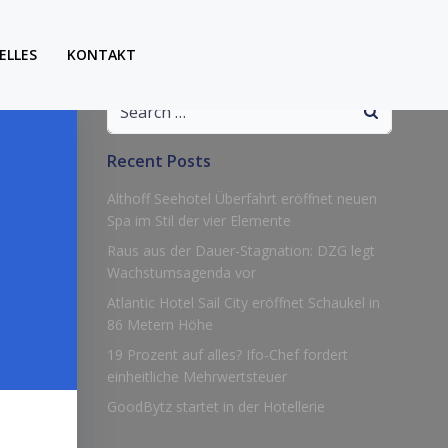
ELLES
KONTAKT
Search
for:
Recent Posts
Althoff Seehotel Überfahrt eröffnet neuen
Spa im Stil der vier Elemente
Raus aus der Dauer-Stagnation: DZG legt
Wachstumsagenda vor
Atlantic Hotel Sail City eröffnet Schaukel in
86 Metern Höhe
19 Prozent auf alles? Ifo-Chef fordert
einheitliche Mehrwertsteuer
GoodBytz startet in der Hotellerie