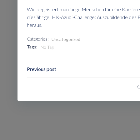
Wie begeistert man junge Menschen für eine Karriere 
diesjährige IHK-Azubi-Challenge: Auszubildende des B
heraus.
Categories:
Uncategorized
Tags:
No Tag
Post
Previous post
Navigation
C