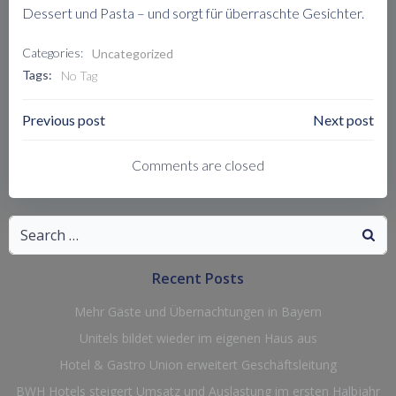
Dessert und Pasta – und sorgt für überraschte Gesichter.
Categories:
Uncategorized
Tags:
No Tag
Post
Post
Previous post
Next post
Navigation
Navigation
Comments are closed
Search
for:
Recent Posts
Mehr Gäste und Übernachtungen in Bayern
Unitels bildet wieder im eigenen Haus aus
Hotel & Gastro Union erweitert Geschäftsleitung
BWH Hotels steigert Umsatz und Auslastung im ersten Halbjahr