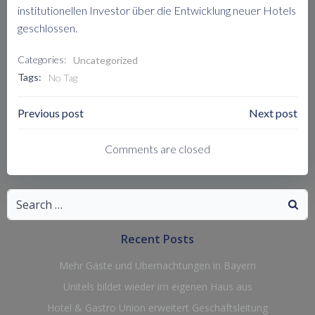
institutionellen Investor über die Entwicklung neuer Hotels
geschlossen.
Categories:
Uncategorized
Tags:
No Tag
Post
Post
Previous post
Next post
Navigation
Navigation
Comments are closed
Search
for:
Recent Posts
Mehr Gäste und Übernachtungen in Bayern
Unitels bildet wieder im eigenen Haus aus
Hotel & Gastro Union erweitert Geschäftsleitung