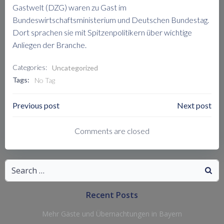
Gastwelt (DZG) waren zu Gast im
Bundeswirtschaftsministerium und Deutschen Bundestag.
Dort sprachen sie mit Spitzenpolitikern über wichtige
Anliegen der Branche.
Categories:
Uncategorized
Tags:
No Tag
Post
Post
Previous post
Next post
Navigation
Navigation
Comments are closed
Search
for:
Recent Posts
Mehr Gäste und Übernachtungen in Bayern