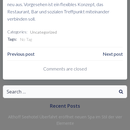
neu aus. Vorgesehen ist ein flexibles Konzept, das
Restaurant, Bar und sozialen Treffpunkt miteinander
verbinden soll.
Categories:
Uncategorized
Tags:
No Tag
Post
Post
Previous post
Next post
Navigation
Navigation
Comments are closed
Search
for:
Recent Posts
Althoff Seehotel Überfahrt eröffnet neuen Spa im Stil der vier
Elemente