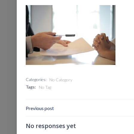
Categories:
No Category
Tags:
No Tag
Post
Previous post
Navigation
No responses yet