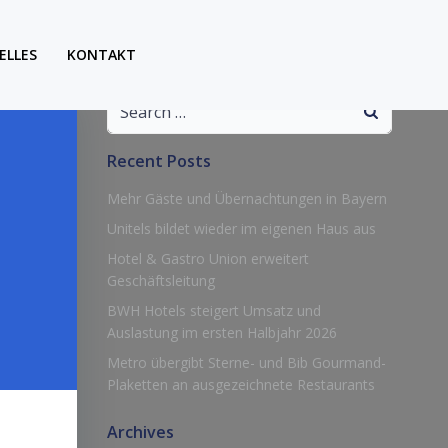
ELLES
KONTAKT
Search
for:
Recent Posts
Mehr Gäste und Übernachtungen in Bayern
Unitels bildet wieder im eigenen Haus aus
Hotel & Gastro Union erweitert
Geschäftsleitung
BWH Hotels steigert Umsatz und
Auslastung im ersten Halbjahr 2026
Metro übergibt Sterne- und Bib Gourmand-
Plaketten an ausgezeichnete Restaurants
Archives