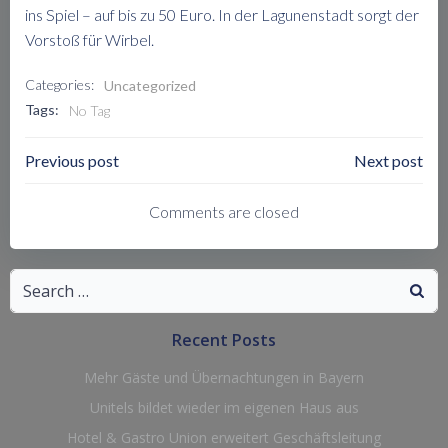
ins Spiel – auf bis zu 50 Euro. In der Lagunenstadt sorgt der
Vorstoß für Wirbel.
Categories:
Uncategorized
Tags:
No Tag
Post
Post
Previous post
Next post
Navigation
Navigation
Comments are closed
Search
for:
Recent Posts
Mehr Gäste und Übernachtungen in Bayern
Unitels bildet wieder im eigenen Haus aus
Hotel & Gastro Union erweitert Geschäftsleitung