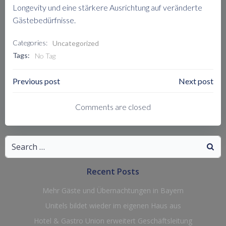
Longevity und eine stärkere Ausrichtung auf veränderte
Gästebedürfnisse.
Categories:
Uncategorized
Tags:
No Tag
Post
Post
Previous post
Next post
Navigation
Navigation
Comments are closed
Search
for:
Recent Posts
Mehr Gäste und Übernachtungen in Bayern
Unitels bildet wieder im eigenen Haus aus
Hotel & Gastro Union erweitert Geschäftsleitung