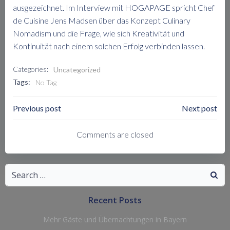
ausgezeichnet. Im Interview mit HOGAPAGE spricht Chef
de Cuisine Jens Madsen über das Konzept Culinary
Nomadism und die Frage, wie sich Kreativität und
Kontinuität nach einem solchen Erfolg verbinden lassen.
Categories:
Uncategorized
Tags:
No Tag
Post
Post
Previous post
Next post
Navigation
Navigation
Comments are closed
Search
for:
Recent Posts
Mehr Gäste und Übernachtungen in Bayern