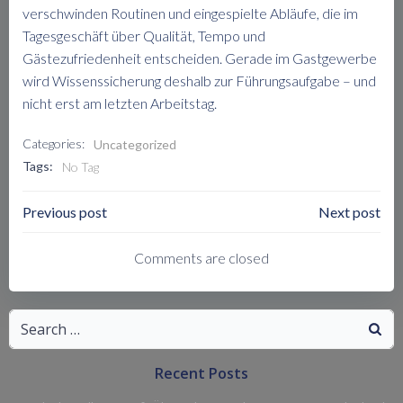
verschwinden Routinen und eingespielte Abläufe, die im
Tagesgeschäft über Qualität, Tempo und
Gästezufriedenheit entscheiden. Gerade im Gastgewerbe
wird Wissenssicherung deshalb zur Führungsaufgabe – und
nicht erst am letzten Arbeitstag.
Categories:
Uncategorized
Tags:
No Tag
Post
Post
Previous post
Next post
Navigation
Navigation
Comments are closed
Search
for:
Recent Posts