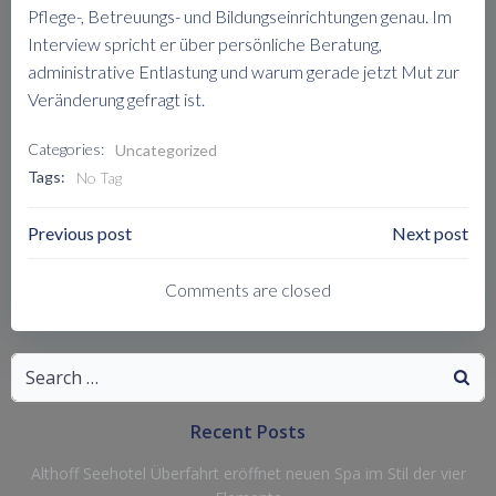
Pflege-, Betreuungs- und Bildungseinrichtungen genau. Im
Interview spricht er über persönliche Beratung,
administrative Entlastung und warum gerade jetzt Mut zur
Veränderung gefragt ist.
Categories:
Uncategorized
Tags:
No Tag
Post
Post
Previous post
Next post
Navigation
Navigation
Comments are closed
Search
for:
Recent Posts
Althoff Seehotel Überfahrt eröffnet neuen Spa im Stil der vier