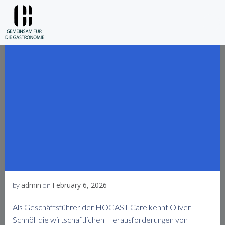
Skip
to
content
admin
February 6, 2026
by
on
Als Geschäftsführer der HOGAST Care kennt Oliver
Schnöll die wirtschaftlichen Herausforderungen von