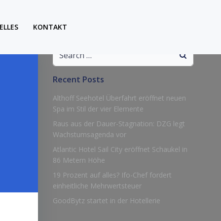
ELLES
KONTAKT
Search
for:
Recent Posts
Althoff Seehotel Überfahrt eröffnet neuen
Spa im Stil der vier Elemente
Raus aus der Dauer-Stagnation: DZG legt
Wachstumsagenda vor
Atlantic Hotel Sail City eröffnet Schaukel in
86 Metern Höhe
19 Prozent auf alles? Ifo-Chef fordert
einheitliche Mehrwertsteuer
GoodBytz startet in der Hotellerie