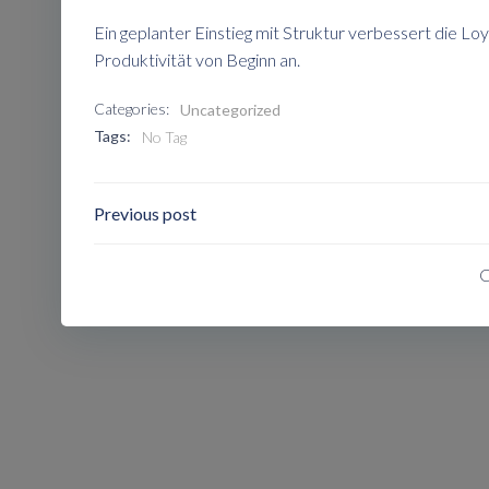
Ein geplanter Einstieg mit Struktur verbessert die L
Produktivität von Beginn an.
Categories:
Uncategorized
Tags:
No Tag
Post
Previous post
Navigation
C