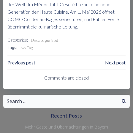
der Welt: Im Médoc trifft Geschichte auf eine neue
Generation der Haute Cuisine. Am 1. Mai 2026 öffnet
COMO Cordeillan-Bages seine Türen; und Fabien Ferré
übernimmt die kulinarische Leitung.
Categories:
Uncategorized
Tags:
No Tag
Post
Post
Previous post
Next post
Navigation
Navigation
Comments are closed
Search
for:
Recent Posts
Mehr Gäste und Übernachtungen in Bayern