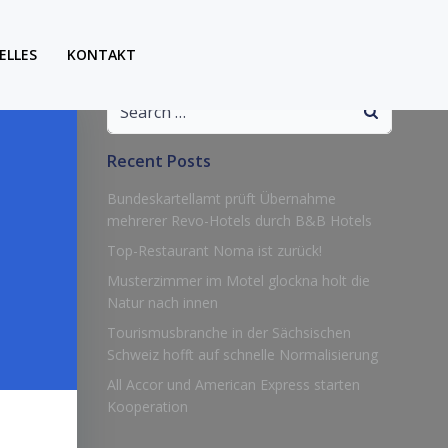
ELLES
KONTAKT
Search
for:
Recent Posts
Bundeskartellamt prüft Übernahme
mehrerer Revo-Hotels durch B&B Hotels
Top-Restaurant Noma ist zurück!
Musterzimmer im Motel glockna holt die
Natur nach innen
Tourismusbranche in der Sächsischen
Schweiz hofft auf schnelle Normalisierung
All Accor und American Express starten
Kooperation