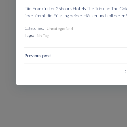
Die Frankfurter 25hours Hotels The Trip und The Go
übernimmt die Führung beider Häuser und soll deren
Categories:
Uncategorized
Tags:
No Tag
Post
Previous post
Navigation
C