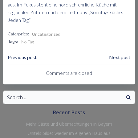
aus. Im Fokus steht eine nordisch-ehrliche Küche mit
regionalen Zutaten und dem Leitmotiv „Sonntagsküche.
Jeden Tag.“
Categories:
Uncategorized
Tags:
No Tag
Post
Post
Previous post
Next post
Navigation
Navigation
Comments are closed
Search
for:
Recent Posts
Mehr Gäste und Übernachtungen in Bayern
Unitels bildet wieder im eigenen Haus aus