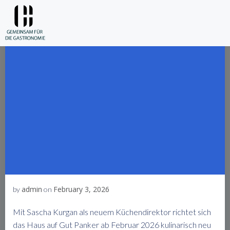
Skip
to
content
admin
February 3, 2026
by
on
Mit Sascha Kurgan als neuem Küchendirektor richtet sich
das Haus auf Gut Panker ab Februar 2026 kulinarisch neu