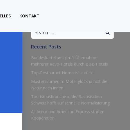
ELLES
KONTAKT
Search
for:
Recent Posts
Bundeskartellamt prüft Übernahme
mehrerer Revo-Hotels durch B&B Hotels
Top-Restaurant Noma ist zurück!
Musterzimmer im Motel glockna holt die
Natur nach innen
Tourismusbranche in der Sächsischen
Schweiz hofft auf schnelle Normalisierung
All Accor und American Express starten
Kooperation