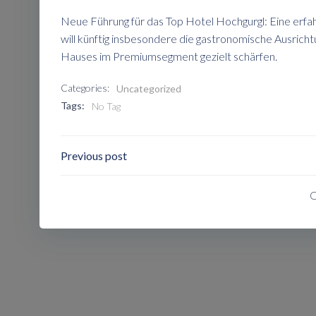
Neue Führung für das Top Hotel Hochgurgl: Eine erfa
will künftig insbesondere die gastronomische Ausricht
Hauses im Premiumsegment gezielt schärfen.
Categories:
Uncategorized
Tags:
No Tag
Post
Previous post
Navigation
C