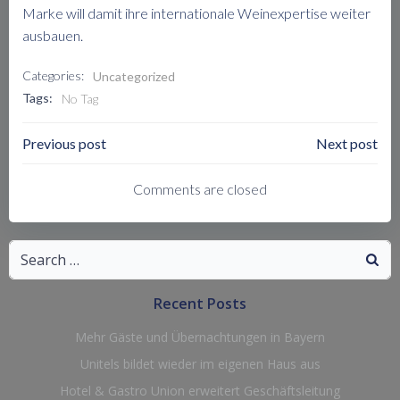
Marke will damit ihre internationale Weinexpertise weiter
ausbauen.
Categories:
Uncategorized
Tags:
No Tag
Post
Post
Previous post
Next post
Navigation
Navigation
Comments are closed
Search
for:
Recent Posts
Mehr Gäste und Übernachtungen in Bayern
Unitels bildet wieder im eigenen Haus aus
Hotel & Gastro Union erweitert Geschäftsleitung