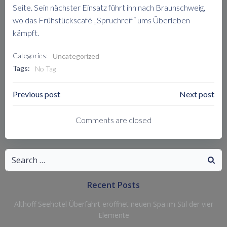
Seite. Sein nächster Einsatz führt ihn nach Braunschweig,
wo das Frühstückscafé „Spruchreif“ ums Überleben
kämpft.
Categories:
Uncategorized
Tags:
No Tag
Post
Post
Previous post
Next post
Navigation
Navigation
Comments are closed
Search
for:
Recent Posts
Althoff Seehotel Überfahrt eröffnet neuen Spa im Stil der vier
Elemente