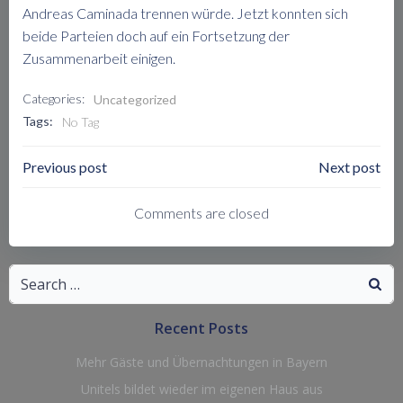
Andreas Caminada trennen würde. Jetzt konnten sich
beide Parteien doch auf ein Fortsetzung der
Zusammenarbeit einigen.
Categories:
Uncategorized
Tags:
No Tag
Post
Post
Previous post
Next post
Navigation
Navigation
Comments are closed
Search
for:
Recent Posts
Mehr Gäste und Übernachtungen in Bayern
Unitels bildet wieder im eigenen Haus aus