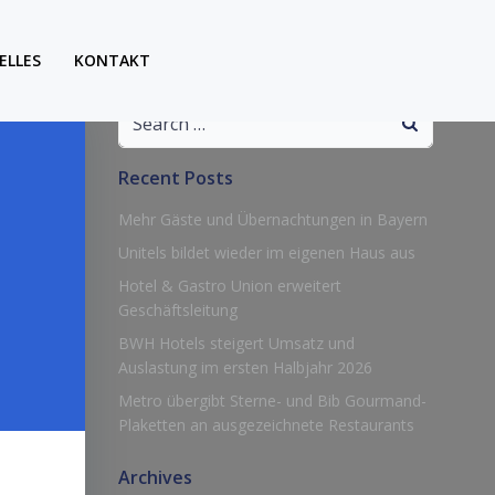
ELLES
KONTAKT
Search
for:
Recent Posts
Mehr Gäste und Übernachtungen in Bayern
Unitels bildet wieder im eigenen Haus aus
Hotel & Gastro Union erweitert
Geschäftsleitung
BWH Hotels steigert Umsatz und
Auslastung im ersten Halbjahr 2026
Metro übergibt Sterne- und Bib Gourmand-
Plaketten an ausgezeichnete Restaurants
Archives