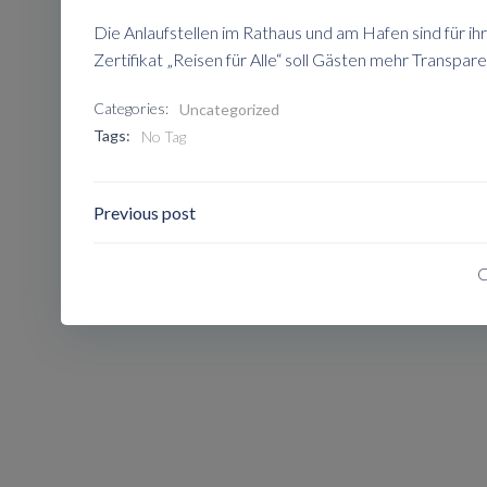
Die Anlaufstellen im Rathaus und am Hafen sind für 
Zertifikat „Reisen für Alle“ soll Gästen mehr Transpar
Categories:
Uncategorized
Tags:
No Tag
Post
Previous post
Navigation
C