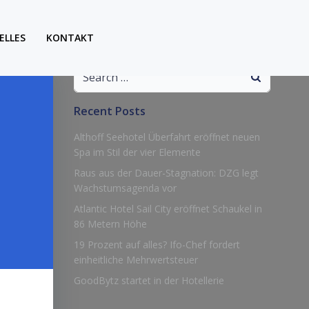
ELLES
KONTAKT
Search
for:
Recent Posts
Althoff Seehotel Überfahrt eröffnet neuen
Spa im Stil der vier Elemente
Raus aus der Dauer-Stagnation: DZG legt
Wachstumsagenda vor
Atlantic Hotel Sail City eröffnet Schaukel in
86 Metern Höhe
19 Prozent auf alles? Ifo-Chef fordert
einheitliche Mehrwertsteuer
GoodBytz startet in der Hotellerie