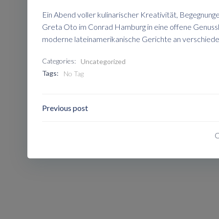
Ein Abend voller kulinarischer Kreativität, Begegnu
Greta Oto im Conrad Hamburg in eine offene Genussla
moderne lateinamerikanische Gerichte an verschiede
Categories:
Uncategorized
Tags:
No Tag
Post
Previous post
Navigation
C