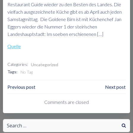
Restaurant Guide wieder zu den Besten des Landes. Die
vielfach ausgezeichnete Küche gibt es ab April auch jeden
Samstagmittag. Die Goldene Birn ist mit Küchenchef Jan
Eggers wieder die Nummer 1 der steirischen
Landeshauptstadt: Im soeben erschienenen […]
Quelle
Categories:
Uncategorized
Tags:
No Tag
Post
Post
Previous post
Next post
Navigation
Navigation
Comments are closed
Search
for: