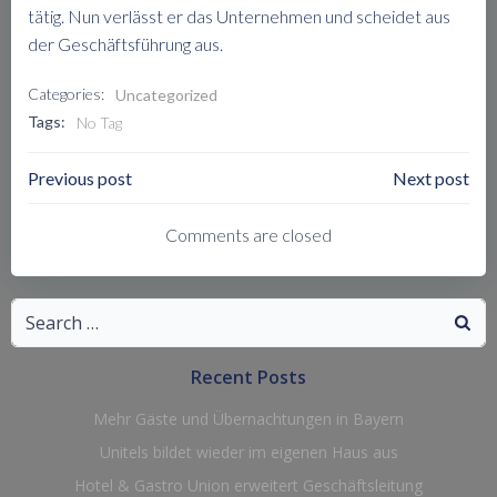
tätig. Nun verlässt er das Unternehmen und scheidet aus
der Geschäftsführung aus.
Categories:
Uncategorized
Tags:
No Tag
Post
Post
Previous post
Next post
Navigation
Navigation
Comments are closed
Search
for:
Recent Posts
Mehr Gäste und Übernachtungen in Bayern
Unitels bildet wieder im eigenen Haus aus
Hotel & Gastro Union erweitert Geschäftsleitung