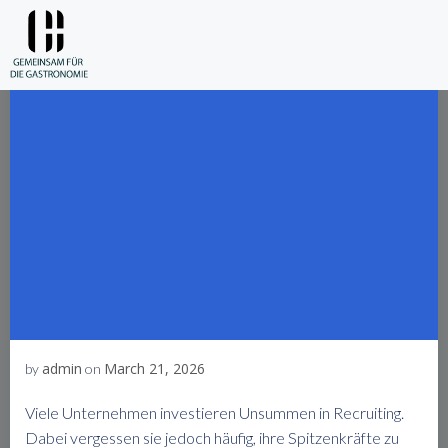
Skip
to
content
admin
March 21, 2026
by
on
Viele Unternehmen investieren Unsummen in Recruiting.
Dabei vergessen sie jedoch häufig, ihre Spitzenkräfte zu