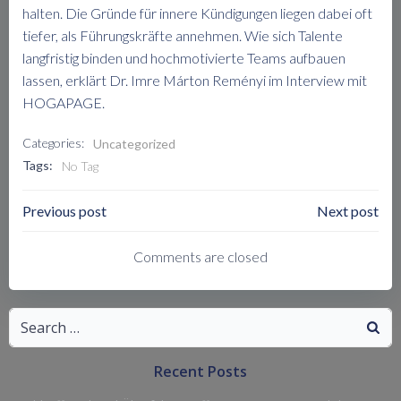
halten. Die Gründe für innere Kündigungen liegen dabei oft
tiefer, als Führungskräfte annehmen. Wie sich Talente
langfristig binden und hochmotivierte Teams aufbauen
lassen, erklärt Dr. Imre Márton Reményi im Interview mit
HOGAPAGE.
Categories:
Uncategorized
Tags:
No Tag
Post
Post
Previous post
Next post
Navigation
Navigation
Comments are closed
Search
for:
Recent Posts