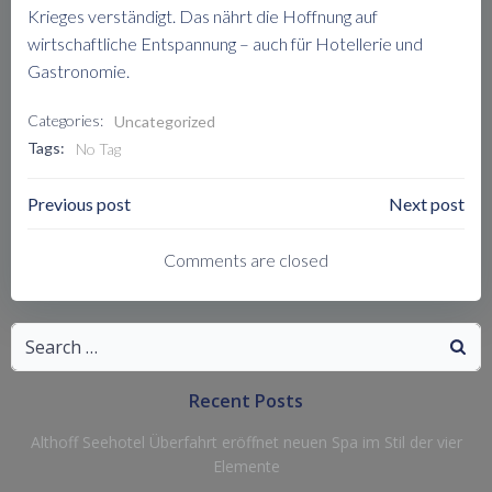
Krieges verständigt. Das nährt die Hoffnung auf
wirtschaftliche Entspannung – auch für Hotellerie und
Gastronomie.
Categories:
Uncategorized
Tags:
No Tag
Post
Post
Previous post
Next post
Navigation
Navigation
Comments are closed
Search
for:
Recent Posts
Althoff Seehotel Überfahrt eröffnet neuen Spa im Stil der vier
Elemente