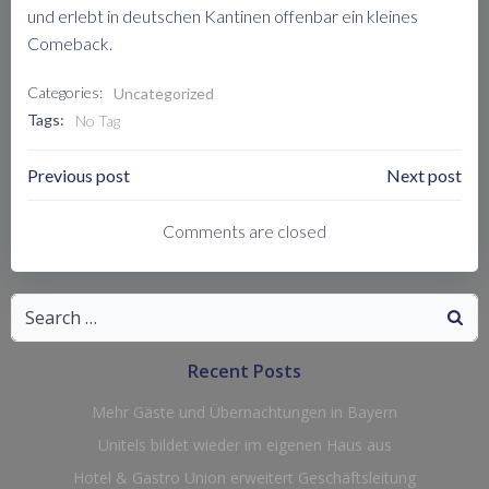
und erlebt in deutschen Kantinen offenbar ein kleines
Comeback.
Categories:
Uncategorized
Tags:
No Tag
Post
Post
Previous post
Next post
Navigation
Navigation
Comments are closed
Search
for:
Recent Posts
Mehr Gäste und Übernachtungen in Bayern
Unitels bildet wieder im eigenen Haus aus
Hotel & Gastro Union erweitert Geschäftsleitung