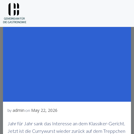
Skip
to
content
admin
May 22, 2026
by
on
Jahr für Jahr sank das Interesse an dem Klassiker-Gericht.
Jetzt ist die Currywurst wieder zurück auf dem Treppchen