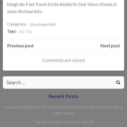
bringt die Fast-Food-Kette limitierte Star-Wars-Menüs in
seine Restaurants.
Categories:
Uncategorized
Tags:
No Tag
Post
Post
Previous post
Next post
Navigation
Navigation
Comments are closed
Search
for:
Recent Posts
Bundeskartellamt prüft Übernahme mehrerer Revo-Hotels durch
B&B Hotels
Top-Restaurant Noma ist zurück!