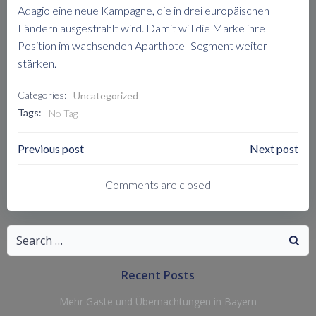
Adagio eine neue Kampagne, die in drei europäischen
Ländern ausgestrahlt wird. Damit will die Marke ihre
Position im wachsenden Aparthotel-Segment weiter
stärken.
Categories:
Uncategorized
Tags:
No Tag
Post
Post
Previous post
Next post
Navigation
Navigation
Comments are closed
Search
for:
Recent Posts
Mehr Gäste und Übernachtungen in Bayern