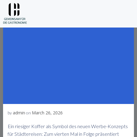
Skip
to
content
admin
March 26, 2026
by
on
Ein riesiger Koffer als Symbol des neuen Werbe-Konzepts
für Städtereisen: Zum vierten Mal in Folge präsentiert